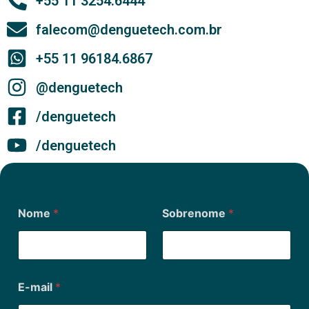
+55 11 3254.6444
falecom@denguetech.com.br
+55 11 96184.6867
@denguetech
/denguetech
/denguetech
Nome
*
Sobrenome
*
E-mail
*