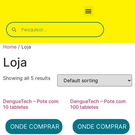
Comprar DengueTech
Dúvidas Frequentes
Fale Conosco
Home
/ Loja
Loja
Showing all 5 results
DengueTech – Pote com
DengueTech – Pote com
10 tabletes
100 tabletes
ONDE COMPRAR
ONDE COMPRAR