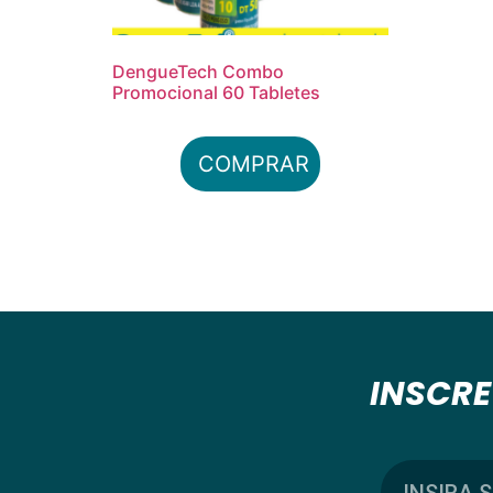
DengueTech Combo
Promocional 60 Tabletes
COMPRAR
INSCRE