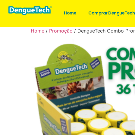
Home
Comprar DengueTech
Home
/
Promoção
/ DengueTech Combo Prom