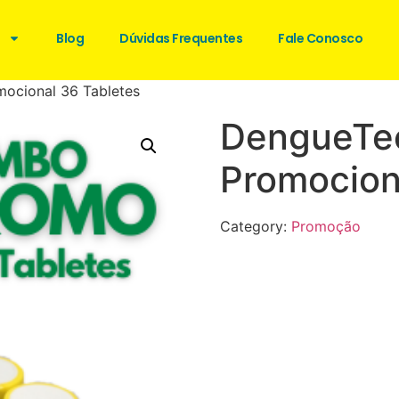
Blog
Dúvidas Frequentes
Fale Conosco
ocional 36 Tabletes
DengueTe
Promocion
Category:
Promoção