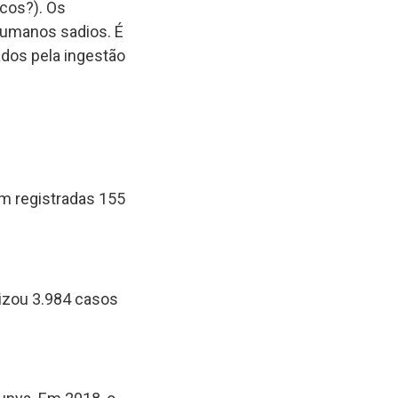
cos?). Os
humanos sadios. É
dos pela ingestão
am registradas 155
lizou 3.984 casos