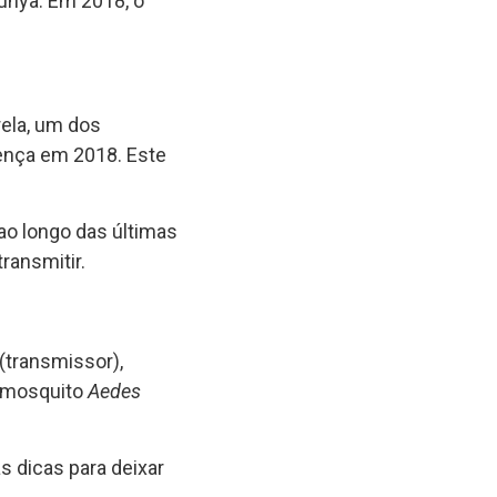
unya. Em 2018, o
ela, um dos
ença em 2018. Este
 ao longo das últimas
ransmitir.
(transmissor),
o mosquito
Aedes
 dicas para deixar