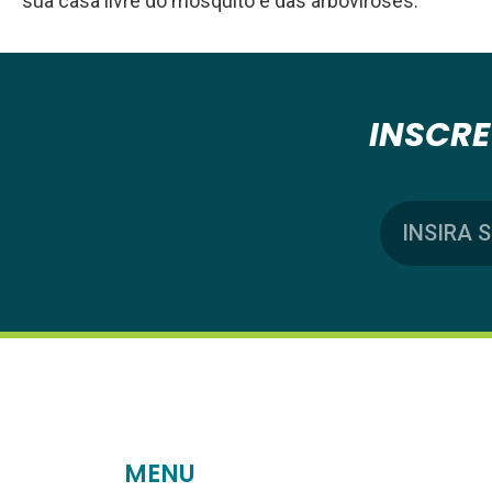
sua casa livre do mosquito e das arboviroses.
INSCRE
MENU