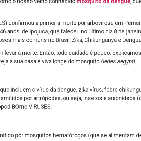
 como o nosso velho conhecido
mosquito da dengue
, qu
(SES) confirmou a primeira morte por arbovirose em Pern
anos, de Ipojuca, que faleceu no último dia 8 de janeiro
iroses mais comuns no Brasil, Zika, Chikungunya e Dengue
levar à morte. Então, todo cuidado é pouco. Explicamos
eja a sua casa e viva longe do mosquito
Aedes aegypti
.
e incluem o vírus da dengue, zika vírus, febre chikungu
nsmitidos por artrópodes, ou seja, insetos e aracnídeos 
opod
BO
rne VIRUSES.
mitido por mosquitos hematófogos (que se alimentam de