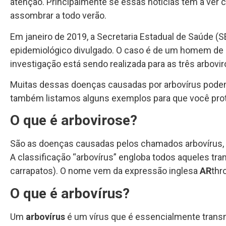
atenção. Principalmente se essas notícias têm a ver
assombrar a todo verão.
Em janeiro de 2019, a Secretaria Estadual de Saúde 
epidemiológico divulgado. O caso é de um homem de 46 
investigação está sendo realizada para as três arbov
Muitas dessas doenças causadas por arbovírus podem 
também listamos alguns exemplos para que você prot
O que é arbovirose?
São as doenças causadas pelos chamados arbovírus, qu
A classificação “arbovírus” engloba todos aqueles tra
carrapatos). O nome vem da expressão inglesa
AR
thr
O que é arbovírus?
Um
arbovírus
é um vírus que é essencialmente trans