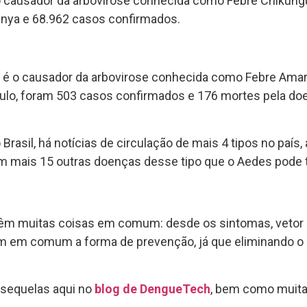
 o causador da arbovirose conhecida como Febre Chikung
unya e 68.962 casos confirmados.
, é o causador da arbovirose conhecida como Febre Amar
ulo, foram 503 casos confirmados e 176 mortes pela do
asil, há notícias de circulação de mais 4 tipos no país,
m mais 15 outras doenças desse tipo que o Aedes pode t
têm muitas coisas em comum: desde os sintomas, vetor 
êm em comum a forma de prevenção, já que eliminando 
 sequelas aqui no
blog de DengueTech
, bem como muitas