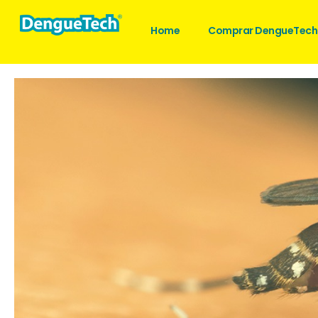
Home
Comprar DengueTech