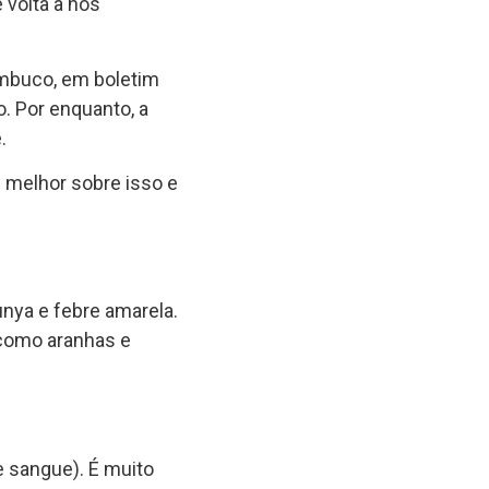
e volta a nos
ambuco, em boletim
. Por enquanto, a
.
 melhor sobre isso e
nya e febre amarela.
(como aranhas e
 sangue). É muito