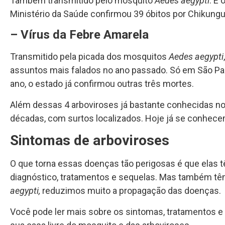
Também transmitido pelo mosquito
Aedes aegypti
. É
Ministério da Saúde confirmou 39 óbitos por Chikung
– Vírus da Febre Amarela
Transmitido pela picada dos mosquitos
Aedes aegypti
assuntos mais falados no ano passado. Só em São Pa
ano, o estado já confirmou outras três mortes.
Além dessas 4 arboviroses já bastante conhecidas no Br
décadas, com surtos localizados. Hoje já se conhece
Sintomas de arboviroses
O que torna essas doenças tão perigosas é que elas 
diagnóstico, tratamentos e sequelas. Mas também t
aegypti,
reduzimos muito a propagação das doenças.
Você pode ler mais sobre os sintomas, tratamentos e